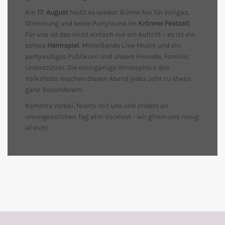
Am
17. August
heißt es wieder: Bühne frei für Vollgas,
Stimmung und beste Partylaune im
Krönner Festzelt
.
Für uns ist das nicht einfach nur ein Auftritt – es ist ein
echtes
Heimspiel
. Mitreißende Live-Musik und ein
partywütiges Publikum und unsere Freunde, Familie,
Unterstützer. Die einzigartige Atmosphäre des
Volksfests machen diesen Abend jedes Jahr zu etwas
ganz Besonderem.
Kemmts vorbei, feierts mit uns und erlebts an
unvergesslichen Tag afm Voixfest – wir gfrein uns riesig
af eich!