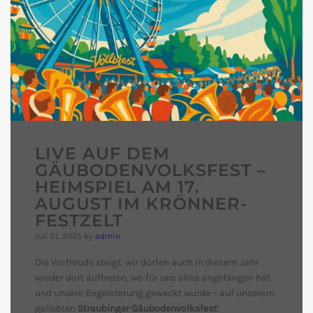
LIVE AUF DEM
GÄUBODENVOLKSFEST –
HEIMSPIEL AM 17.
AUGUST IM KRÖNNER-
FESTZELT
Juli 21, 2025
by
admin
Die Vorfreude steigt: wir dürfen auch in diesem Jahr
wieder dort auftreten, wo für uns alles angefangen hat
und unsere Begeisterung geweckt wurde – auf unserem
geliebten
Straubinger Gäubodenvolksfest
!