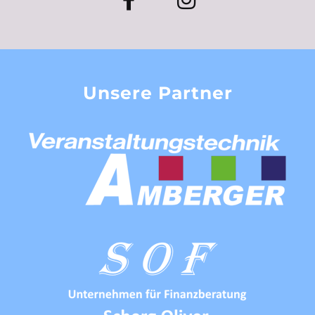
Unsere Partner