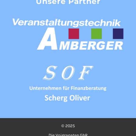
Unsere Partner
© 2025
Die Voigranaten GbR